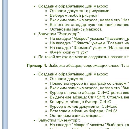
Создадим обрабатывающий макрос:
Откроем документ с рисунками
Выберем любой рисунок
Включим запись макроса, назвав его "На
Выполним стандартную операцию вставк
Остановим запись макроса
Запустим "Экзекутор":
На вкладке "Макрос" укажем "Названия_р
На вкладке "Область" укажем "Главная ча
На вкладке "Элемент" укажем "Иллюстрац
Жмем кнопку "Пуск"
По такой же схеме можно создавать названия т
Пример 4.
Выборка абзацев, содержащих слово "Гла
Создадим обрабатывающий макрос:
Откроем документ
Поместим курсор в параграф со словом "
Включим запись макроса, назвав его "Вы
Курсор в начало абзаца: Ctrl+Стрелка вв
Выделение абзаца: Ctrl+Shift+Стрелка вн
Копируем абзац в буфер: Ctrl+C
Курсор в конец документа: Ctrl+End
Вставляем абзац из буфера: Ctrl+V
Остановим запись макроса
Запустим "Экзекутор":
На вкладке "Макрос" укажем "Выборка_гл