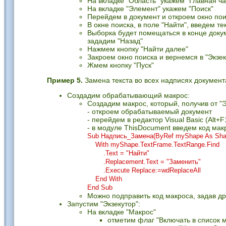
На вкладке "Область" укажем "Главная ча
На вкладке "Элемент" укажем "Поиск"
Перейдем в документ и откроем окно поис
В окне поиска, в поле "Найти", введем тек
Выборка будет помещаться в конце доку
зададим "Назад"
Нажмем кнопку "Найти далее"
Закроем окно поиска и вернемся в "Экзек
Жмем кнопку "Пуск"
Пример 5.
Замена текста во всех надписях документа 
Создадим обрабатывающий макрос:
Создадим макрос, который, получив от "Э
- откроем обрабатываемый документ
- перейдем в редактор Visual Basic (Alt+F
- в модуле ThisDocument введем код мак
Sub Надпись_Замена(ByRef myShape As Sha
With myShape.TextFrame.TextRange.Find
.Text = "Найти"
.Replacement.Text = "Заменить"
.Execute Replace:=wdReplaceAll
End With
End Sub
Можно подправить код макроса, задав др
Запустим "Экзекутор":
На вкладке "Макрос"
отметим флаг "Включать в список 