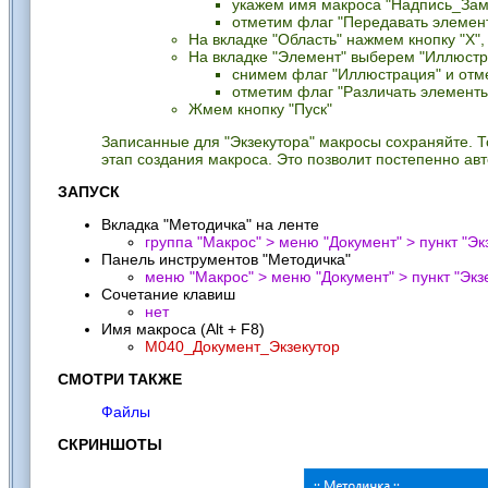
укажем имя макроса "Надпись_Зам
отметим флаг "Передавать элемен
На вкладке "Область" нажмем кнопку "X",
На вкладке "Элемент" выберем "Иллюстр
снимем флаг "Иллюстрация" и отме
отметим флаг "Различать элементы
Жмем кнопку "Пуск"
Записанные для "Экзекутора" макросы сохраняйте. То
этап создания макроса. Это позволит постепенно ав
ЗАПУСК
Вкладка "Методичка" на ленте
группа "Макрос" > меню "Документ" > пункт "
Эк
Панель инструментов "Методичка"
меню "Макрос" > меню "Документ" > пункт "
Экз
Сочетание клавиш
нет
Имя макроса (Alt + F8)
M040_Документ_Экзекутор
СМОТРИ ТАКЖЕ
Файлы
СКРИНШОТЫ