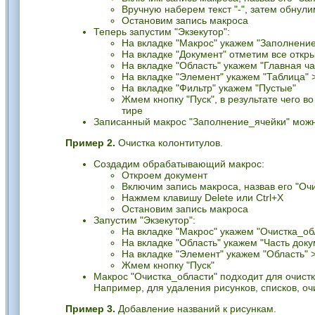
Вручную наберем текст "-", затем обнул
Остановим запись макроса
Теперь запустим "Экзекутор":
На вкладке "Макрос" укажем "Заполнени
На вкладке "Документ" отметим все откр
На вкладке "Область" укажем "Главная ча
На вкладке "Элемент" укажем "Таблица" 
На вкладке "Фильтр" укажем "Пустые"
Жмем кнопку "Пуск", в результате чего в
тире
Записанный макрос "Заполнение_ячейки" можн
Пример 2.
Очистка колонтитулов.
Создадим обрабатывающий макрос:
Откроем документ
Включим запись макроса, назвав его "Оч
Нажмем клавишу Delete или Ctrl+X
Остановим запись макроса
Запустим "Экзекутор":
На вкладке "Макрос" укажем "Очистка_об
На вкладке "Область" укажем "Часть док
На вкладке "Элемент" укажем "Область" >
Жмем кнопку "Пуск"
Макрос "Очистка_области" подходит для очист
Например, для удаления рисунков, списков, очи
Пример 3.
Добавление названий к рисункам.