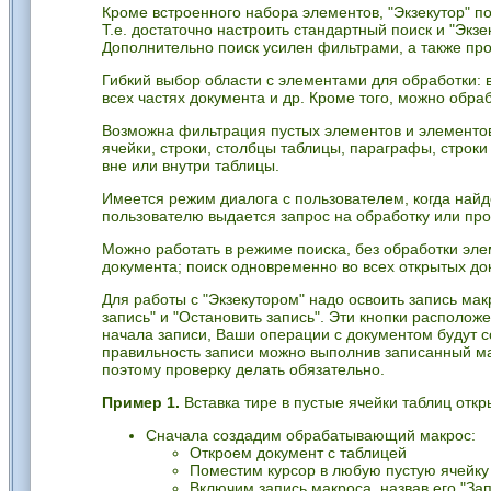
Кроме встроенного набора элементов, "Экзекутор" п
Т.е. достаточно настроить стандартный поиск и "Экз
Дополнительно поиск усилен фильтрами, а также пров
Гибкий выбор области с элементами для обработки: 
всех частях документа и др. Кроме того, можно обра
Возможна фильтрация пустых элементов и элементов 
ячейки, строки, столбцы таблицы, параграфы, строки
вне или внутри таблицы.
Имеется режим диалога с пользователем, когда найд
пользователю выдается запрос на обработку или про
Можно работать в режиме поиска, без обработки эле
документа; поиск одновременно во всех открытых д
Для работы с "Экзекутором" надо освоить запись мак
запись" и "Остановить запись". Эти кнопки расположе
начала записи, Ваши операции с документом будут с
правильность записи можно выполнив записанный мак
поэтому проверку делать обязательно.
Пример 1.
Вставка тире в пустые ячейки таблиц откр
Сначала создадим обрабатывающий макрос:
Откроем документ с таблицей
Поместим курсор в любую пустую ячейку
Включим запись макроса, назвав его "За