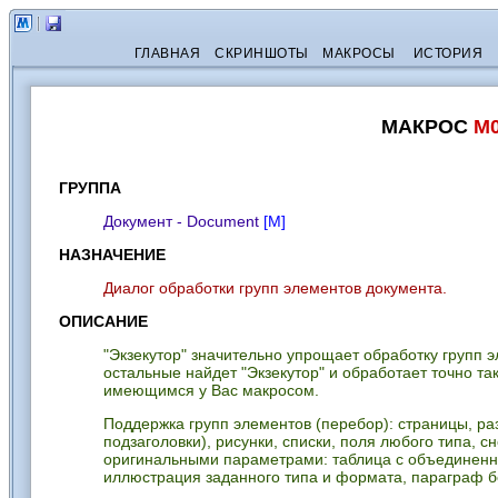
ГЛАВНАЯ
СКРИНШОТЫ
МАКРОСЫ
ИСТОРИЯ
МАКРОС
M0
ГРУППА
Документ - Document
[М]
НАЗНАЧЕНИЕ
Диалог обработки групп элементов документа.
ОПИСАНИЕ
"Экзекутор" значительно упрощает обработку групп 
остальные найдет "Экзекутор" и обработает точно т
имеющимся у Вас макросом.
Поддержка групп элементов (перебор): страницы, разд
подзаголовки), рисунки, списки, поля любого типа, с
оригинальными параметрами: таблица с объединенн
иллюстрация заданного типа и формата, параграф бе