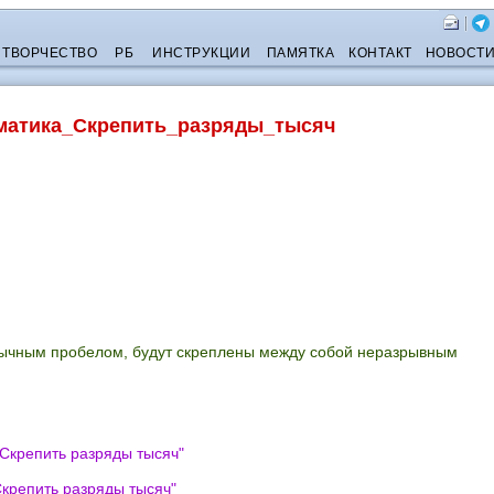
ТВОРЧЕСТВО
РБ
ИНСТРУКЦИИ
ПАМЯТКА
КОНТАКТ
НОВОСТ
матика_Скрепить_разряды_тысяч
обычным пробелом, будут скреплены между собой неразрывным
Скрепить разряды тысяч
"
крепить разряды тысяч
"