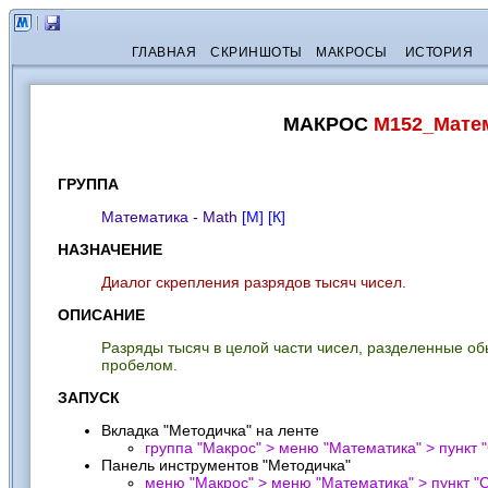
ГЛАВНАЯ
СКРИНШОТЫ
МАКРОСЫ
ИСТОРИЯ
МАКРОС
M152_Мате
ГРУППА
Математика - Math
[М]
[К]
НАЗНАЧЕНИЕ
Диалог скрепления разрядов тысяч чисел.
ОПИСАНИЕ
Разряды тысяч в целой части чисел, разделенные 
пробелом.
ЗАПУСК
Вкладка "Методичка" на ленте
группа "Макрос" > меню "Математика" > пункт "
Панель инструментов "Методичка"
меню "Макрос" > меню "Математика" > пункт "
С