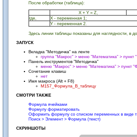
После обработки (таблица):
X + Y = Z,
где,
X - переменная 1;
Y - переменная 2.
Здесь линии таблицы показаны для наглядности, в д
ЗАПУСК
Вкладка "Методичка" на ленте
группа "Макрос" > меню "Математика" > пункт "
Панель инструментов "Методичка"
меню "Макрос" > меню "Математика" > пункт "
Ф
Сочетание клавиш
нет
Имя макроса (Alt + F8)
M157_Формула_В_таблицу
СМОТРИ ТАКЖЕ
Формула ячейками
Формулу форматировать
Оформить формулу со списком переменных в виде 
Поиск > Элемент > Формула (текст)
СКРИНШОТЫ