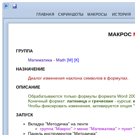
ГЛАВНАЯ
СКРИНШОТЫ
МАКРОСЫ
ИСТОРИЯ
МАКРОС
ГРУППА
Математика - Math
[М]
[К]
НАЗНАЧЕНИЕ
Диалог изменения наклона символов в формулах.
ОПИСАНИЕ
Обрабатываются только формулы формата Word 2007
Конечный формат:
латиница
и
греческие
-
курсив
;
Чтобы фиксировать изменения, активируется опция 
ЗАПУСК
Вкладка "Методичка" на ленте
группа "Макрос" > меню "Математика" > пункт "
Панель инструментов "Методичка"