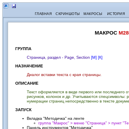
ГЛАВНАЯ
СКРИНШОТЫ
МАКРОСЫ
ИСТОРИЯ
МАКРОС
M28
ГРУППА
Страница, раздел - Page, Section
[М]
[К]
НАЗНАЧЕНИЕ
Диалог вставки текста с края страницы.
ОПИСАНИЕ
Текст оформляется в виде первого или последнего о
рисунков, колонок и др. Учитываются спецсимволы: 
нумерации страниц непосредственно в тексте докуме
ЗАПУСК
Вкладка "Методичка" на ленте
группа "Макрос" > меню "Страница" > пункт "
Те
Панель инструментов "Методичка"