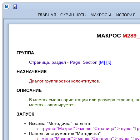
ГЛАВНАЯ
СКРИНШОТЫ
МАКРОСЫ
ИСТОРИЯ
МАКРОС
M289_
ГРУППА
Страница, раздел - Page, Section
[М]
[К]
НАЗНАЧЕНИЕ
Диалог группировки колонтитулов.
ОПИСАНИЕ
В местах смены ориентации или размера страниц, па
местах - активируется.
ЗАПУСК
Вкладка "Методичка" на ленте
группа "Макрос" > меню "Страница" > пункт "
Гр
Панель инструментов "Методичка"
меню "Макрос" > меню "Страница" > пункт "
Гру