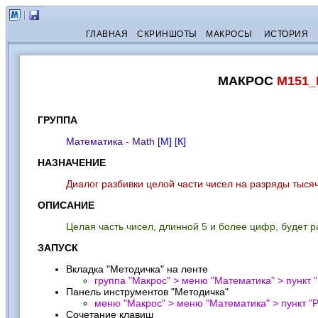
ГЛАВНАЯ
СКРИНШОТЫ
МАКРОСЫ
ИСТОРИЯ
МАКРОС
M151_
ГРУППА
Математика - Math
[М]
[К]
НАЗНАЧЕНИЕ
Диалог разбивки целой части чисел на разряды тысяч
ОПИСАНИЕ
Целая часть чисел, длинной 5 и более цифр, будет
ЗАПУСК
Вкладка "Методичка" на ленте
группа "Макрос" > меню "Математика" > пункт "
Панель инструментов "Методичка"
меню "Макрос" > меню "Математика" > пункт "
Р
Сочетание клавиш