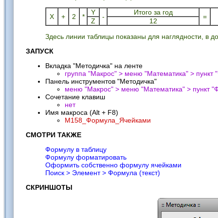
Y
Итого за год
X
+
2
*
-
=
Z
12
Здесь линии таблицы показаны для наглядности, в д
ЗАПУСК
Вкладка "Методичка" на ленте
группа "Макрос" > меню "Математика" > пункт "
Панель инструментов "Методичка"
меню "Макрос" > меню "Математика" > пункт "
Ф
Сочетание клавиш
нет
Имя макроса (Alt + F8)
M158_Формула_Ячейками
СМОТРИ ТАКЖЕ
Формулу в таблицу
Формулу форматировать
Оформить собственно формулу ячейками
Поиск > Элемент > Формула (текст)
СКРИНШОТЫ