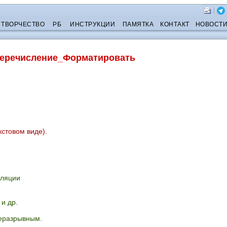
ТВОРЧЕСТВО
РБ
ИНСТРУКЦИИ
ПАМЯТКА
КОНТАКТ
НОВОСТ
еречисление_Форматировать
стовом виде).
уляции
 и др.
неразрывным.