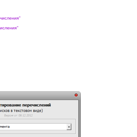
числения
"
исления
"