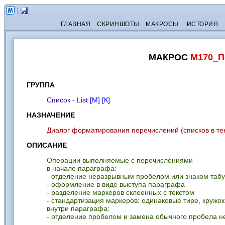
ГЛАВНАЯ
СКРИНШОТЫ
МАКРОСЫ
ИСТОРИЯ
МАКРОС
M170_П
ГРУППА
Список - List
[М]
[К]
НАЗНАЧЕНИЕ
Диалог форматирования перечислений (списков в тек
ОПИСАНИЕ
Операции выполняемые с перечислениями
в начале параграфа:
- отделение неразрывным пробелом или знаком таб
- оформление в виде выступа параграфа
- разделение маркеров склеенных с текстом
- стандартизация маркеров: одинаковые тире, кружок
внутри параграфа:
- отделение пробелом и замена обычного пробела 