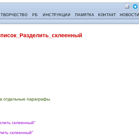
ТВОРЧЕСТВО
РБ
ИНСТРУКЦИИ
ПАМЯТКА
КОНТАКТ
НОВОСТ
писок_Разделить_склеенный
на отдельные параграфы.
елить склеенный
"
лить склеенный
"