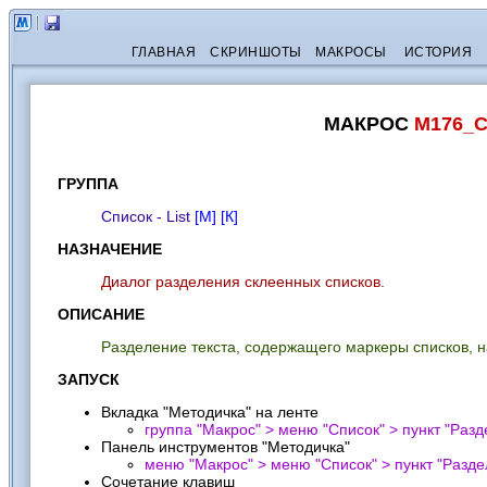
ГЛАВНАЯ
СКРИНШОТЫ
МАКРОСЫ
ИСТОРИЯ
МАКРОС
M176_С
ГРУППА
Список - List
[М]
[К]
НАЗНАЧЕНИЕ
Диалог разделения склеенных списков.
ОПИСАНИЕ
Разделение текста, содержащего маркеры списков, 
ЗАПУСК
Вкладка "Методичка" на ленте
группа "Макрос" > меню "Список" > пункт "
Разд
Панель инструментов "Методичка"
меню "Макрос" > меню "Список" > пункт "
Разде
Сочетание клавиш