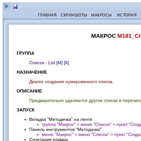
ГЛАВНАЯ
СКРИНШОТЫ
МАКРОСЫ
ИСТОРИЯ
МАКРОС
M181_С
ГРУППА
Список - List
[М]
[К]
НАЗНАЧЕНИЕ
Диалог создания нумерованного списка.
ОПИСАНИЕ
Предварительно удаляются другие списки и перечисл
ЗАПУСК
Вкладка "Методичка" на ленте
группа "Макрос" > меню "Список" > пункт "
Созд
Панель инструментов "Методичка"
меню "Макрос" > меню "Список" > пункт "
Созда
Сочетание клавиш