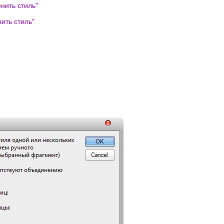
нить стиль
"
ить стиль
"