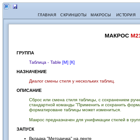
ГЛАВНАЯ
СКРИНШОТЫ
МАКРОСЫ
ИСТОРИЯ
МАКРОС
M2
ГРУППА
Таблица - Table
[М]
[К]
НАЗНАЧЕНИЕ
Диалог смены стиля у нескольких таблиц.
ОПИСАНИЕ
Сброс или смена стиля таблицы, с сохранением руч
стандартной команды "Применить и сохранить форма
форматироване таблицы может измениться.
Макрос предназначен для унификации стилей в груп
ЗАПУСК
Вкладка "Методичка" на ленте