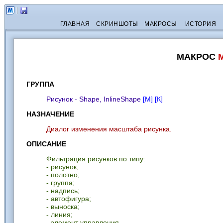
ГЛАВНАЯ
СКРИНШОТЫ
МАКРОСЫ
ИСТОРИЯ
МАКРОС
ГРУППА
Рисунок - Shape, InlineShape
[М]
[К]
НАЗНАЧЕНИЕ
Диалог изменения масштаба рисунка.
ОПИСАНИЕ
Фильтрация рисунков по типу:
- рисунок;
- полотно;
- группа;
- надпись;
- автофигура;
- выноска;
- линия;
- элемент управления.