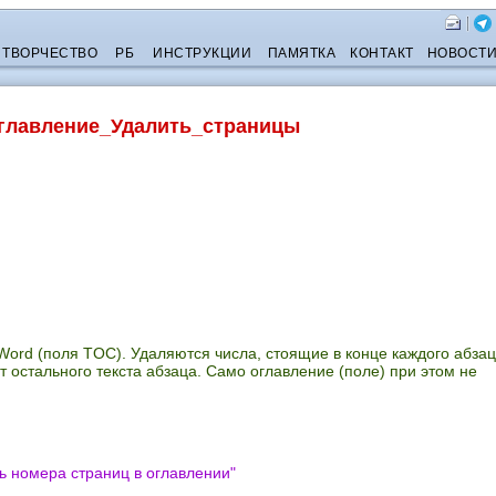
ТВОРЧЕСТВО
РБ
ИНСТРУКЦИИ
ПАМЯТКА
КОНТАКТ
НОВОСТ
главление_Удалить_страницы
ord (поля TOC). Удаляются числа, стоящие в конце каждого абза
 остального текста абзаца. Само оглавление (поле) при этом не
ь номера страниц в оглавлении
"