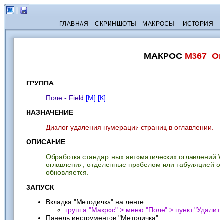
ГЛАВНАЯ
СКРИНШОТЫ
МАКРОСЫ
ИСТОРИЯ
МАКРОС
M367_О
ГРУППА
Поле - Field
[М]
[К]
НАЗНАЧЕНИЕ
Диалог удаления нумерации страниц в оглавлении.
ОПИСАНИЕ
Обработка стандартных автоматических оглавлений W
оглавления, отделенные пробелом или табуляцией от
обновляется.
ЗАПУСК
Вкладка "Методичка" на ленте
группа "Макрос" > меню "Поле" > пункт "
Удалит
Панель инструментов "Методичка"