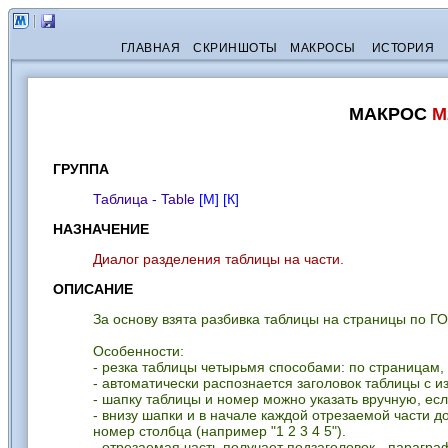
ГЛАВНАЯ
СКРИНШОТЫ
МАКРОСЫ
ИСТОРИЯ
МАКРОС
M
ГРУППА
Таблица - Table
[М]
[К]
НАЗНАЧЕНИЕ
Диалог разделения таблицы на части.
ОПИСАНИЕ
За основу взята разбивка таблицы на страницы по ГО
Особенности:
- резка таблицы четырьмя способами: по страницам, п
- автоматически распознается заголовок таблицы с и
- шапку таблицы и номер можно указать вручную, ес
- внизу шапки и в начале каждой отрезаемой части д
номер столбца (например "1 2 3 4 5").
- отрезаемая часть получает подзаголовок - парагр