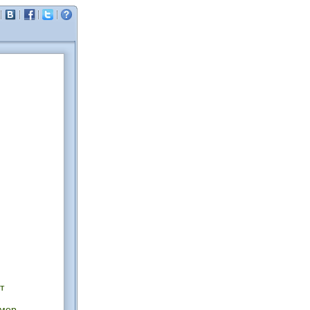
И
т
имер