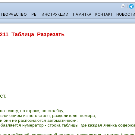
ТВОРЧЕСТВО
РБ
ИНСТРУКЦИИ
ПАМЯТКА
КОНТАКТ
НОВОСТ
211_Таблица_Разрезать
СТ.
о тексту, по строке, по столбцу;
звлечением из него стиля, разделителя, номера;
ли они не распознаются автоматически;
обавляется нумератор - строка таблицы, где каждая ячейка содержи
аф над таблицей, содержащий подпись, разделитель и номер (напр